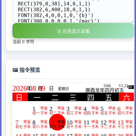
🚀 应用显示设置
当前 0 字符
🖼️ 指令预览