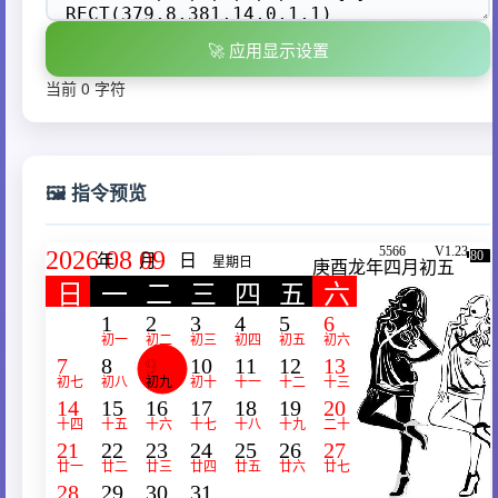
🚀 应用显示设置
当前 0 字符
🖼️ 指令预览